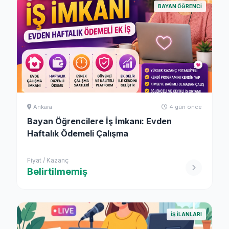
BAYAN ÖĞRENCI
Ankara
4 gün önce
Bayan Öğrencilere İş İmkanı: Evden
Haftalık Ödemeli Çalışma
Fiyat / Kazanç
Belirtilmemiş
İŞ İLANLARI