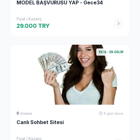
MODEL BAŞVURUSU YAP - Gece34
Fiyat / Kazanç
29.000 TRY
EK İŞ - EK GELIR
Ankara
5 gün önce
Canlı Sohbet Sitesi
Fiyat / Kazanç