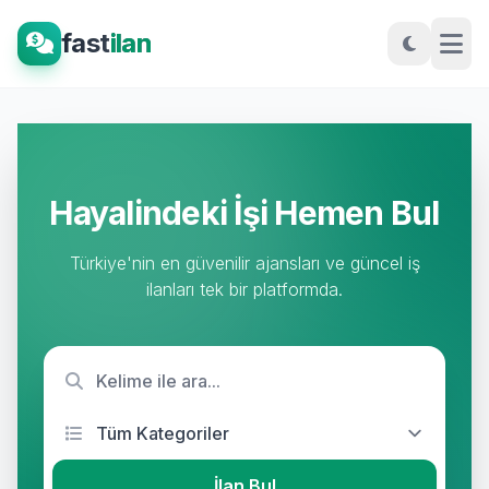
fast
ilan
Hayalindeki İşi Hemen Bul
Türkiye'nin en güvenilir ajansları ve güncel iş
ilanları tek bir platformda.
İlan Bul