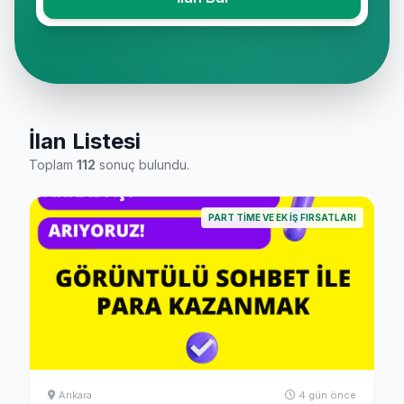
İlan Listesi
Toplam
112
sonuç bulundu.
PART TIME VE EK İŞ FIRSATLARI
Ankara
4 gün önce