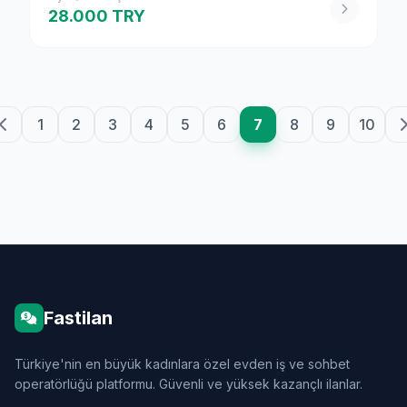
28.000 TRY
1
2
3
4
5
6
7
8
9
10
Fastilan
Türkiye'nin en büyük kadınlara özel evden iş ve sohbet
operatörlüğü platformu. Güvenli ve yüksek kazançlı ilanlar.