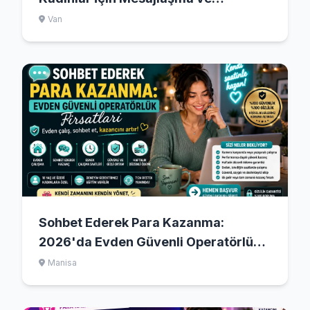
Görüntülü Sohbet Yöntemleri (2026)
Van
Sohbet Ederek Para Kazanma:
2026'da Evden Güvenli Operatörlük
Fırsatları
Manisa