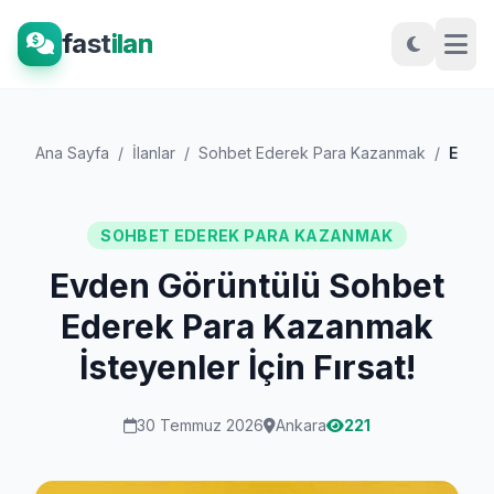
fast
ilan
Ana Sayfa
/
İlanlar
/
Sohbet Ederek Para Kazanmak
/
Evden Görüntülü Sohbet Ederek Para Kazan...
SOHBET EDEREK PARA KAZANMAK
Evden Görüntülü Sohbet
Ederek Para Kazanmak
İsteyenler İçin Fırsat!
30 Temmuz 2026
Ankara
221