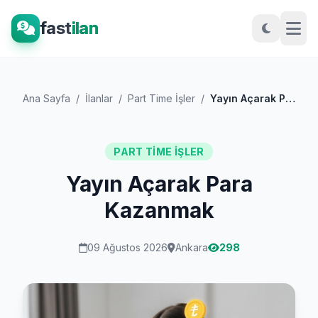
fast
ilan
Ana Sayfa
/
İlanlar
/
Part Time İşler
/
Yayın Açarak Para Kazanmak
PART TIME İŞLER
Yayın Açarak Para
Kazanmak
09 Ağustos 2026
Ankara
298