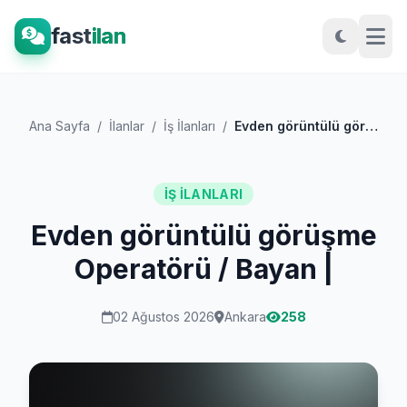
fast
ilan
Ana Sayfa
/
İlanlar
/
İş İlanları
/
Evden görüntülü görüşme Operatörü / Baya...
İŞ İLANLARI
Evden görüntülü görüşme
Operatörü / Bayan |
02 Ağustos 2026
Ankara
258