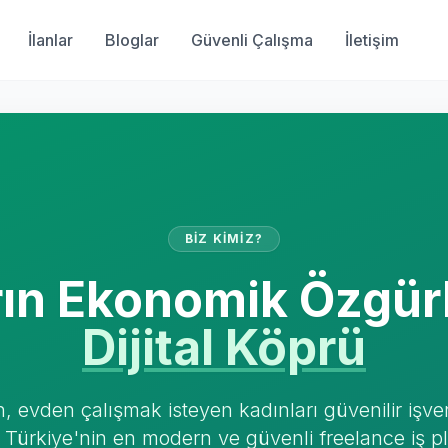
İlanlar
Bloglar
Güvenli Çalışma
İletişim
BIZ KIMIZ?
rın Ekonomik Özgürl
Dijital Köprü
n, evden çalışmak isteyen kadınları güvenilir işve
 Türkiye'nin en modern ve güvenli freelance iş p