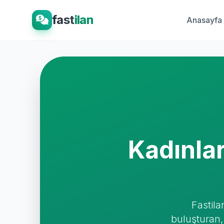
fast
ilan
Anasayfa
Kadınla
Fastila
buluşturan,