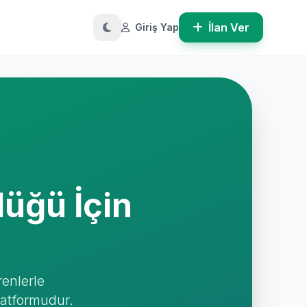
İlan Ver
Giriş Yap
üğü İçin
renlerle
latformudur.