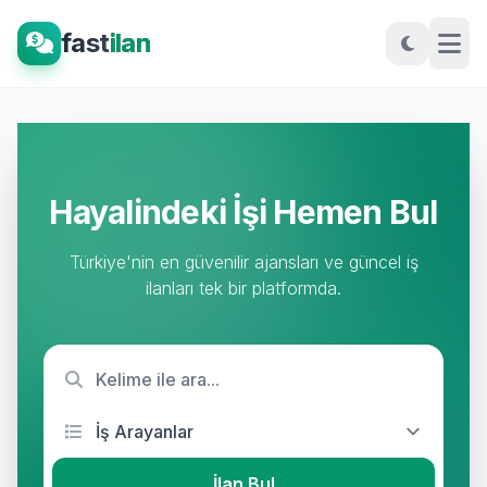
fast
ilan
Hayalindeki İşi Hemen Bul
Türkiye'nin en güvenilir ajansları ve güncel iş
ilanları tek bir platformda.
İlan Bul