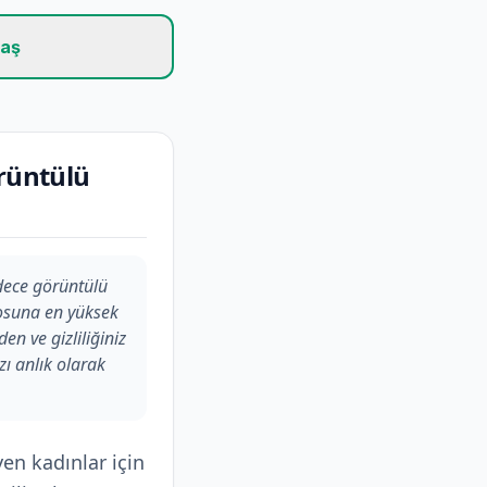
laş
rüntülü
dece görüntülü
rosuna en yüksek
n ve gizliliğiniz
ı anlık olarak
en kadınlar için