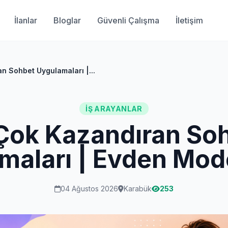
İlanlar
Bloglar
Güvenli Çalışma
İletişim
n Sohbet Uygulamaları |...
İŞ ARAYANLAR
Çok Kazandıran So
maları | Evden Mode
04 Ağustos 2026
Karabük
253