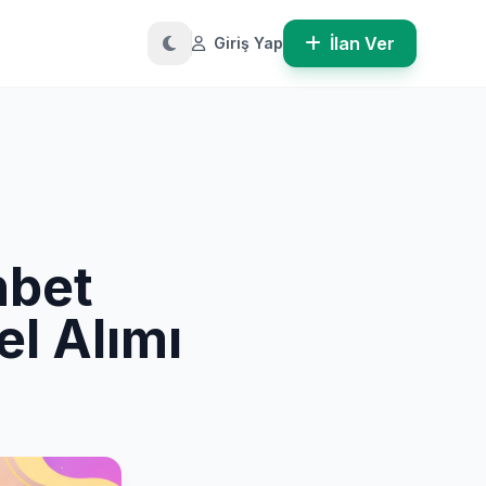
İlan Ver
Giriş Yap
hbet
l Alımı