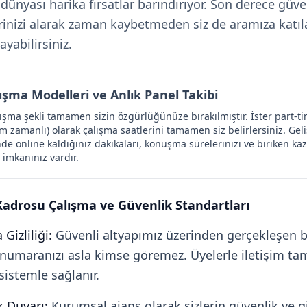
k dünyası harika fırsatlar barındırıyor. Son derece güve
rinizi alarak zaman kaybetmeden siz de aramıza katıl
yabilirsiniz.
ışma Modelleri ve Anlık Panel Takibi
ışma şekli tamamen sizin özgürlüğünüze bırakılmıştır. İster part-ti
tam zamanlı) olarak çalışma saatlerini tamamen siz belirlersiniz. Gel
de online kaldığınız dakikaları, konuşma sürelerinizi ve biriken kaz
 imkanınız vardır.
Kadrosu Çalışma ve Güvenlik Standartları
izliliği:
Güvenli altyapımız üzerinden gerçekleşen b
 numaranızı asla kimse göremez. Üyelerle iletişim 
sistemle sağlanır.
k Duvarı:
Kurumsal ajans olarak sizlerin güvenlik ve giz