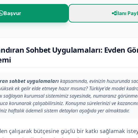
Başvur
İlanı Pay
andıran Sohbet Uygulamaları: Evden Gö
emi
ıran sohbet uygulamaları
kapsamında, evinizin huzurunda sa
üksek ek gelir elde etmeye hazır mısınız? Türkiye'de model kad
nı sağlayan kurumsal sistemimiz sayesinde, numaranız görünmede
a korunarak çalışabilirsiniz. Konuşma sürelerinizi ve kazancınız
iniz haftalık ödemeli sistem detayları aşağıda yer almaktadır.
 çalışarak bütçesine güçlü bir katkı sağlamak istey