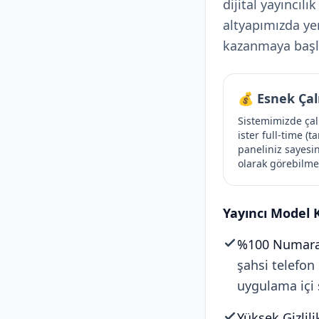
dijital yayıncılı
altyapımızda ye
kazanmaya başla
💰 Esnek Çal
Sistemimizde çal
ister full-time (
paneliniz sayesin
olarak görebilme
Yayıncı Model 
%100 Numara G
şahsi telefon
uygulama içi 
Yüksek Gizlili