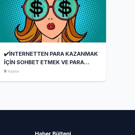
✔️İNTERNETTEN PARA KAZANMAK
İÇİN SOHBET ETMEK VE PARA
KAZANDIRAN UYGULAMALAR
Adana
Haber Bülteni