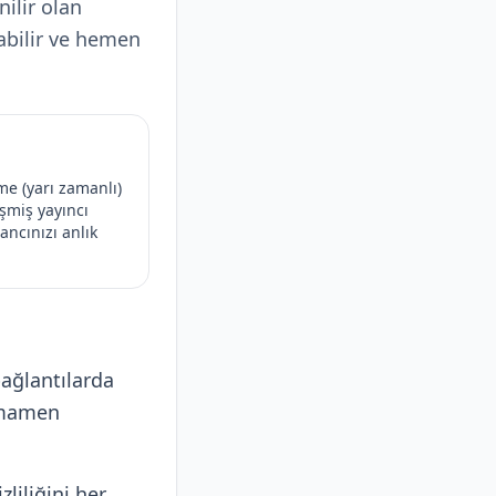
nilir olan
abilir ve hemen
me (yarı zamanlı)
işmiş yayıncı
ancınızı anlık
ağlantılarda
tamamen
liliğini her