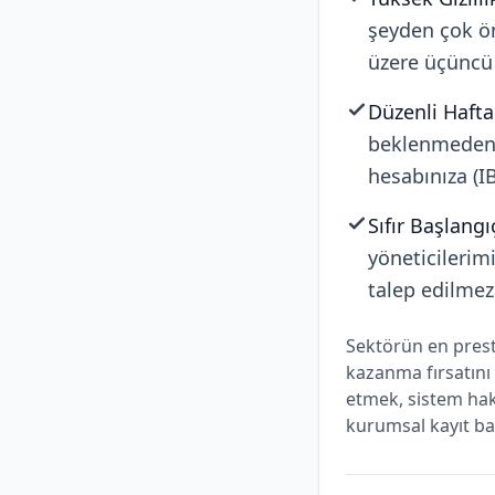
şeyden çok ön
üzere üçüncü 
Düzenli Haftal
beklenmeden, 
hesabınıza (IB
Sıfır Başlangı
yöneticilerim
talep edilmez
Sektörün en prest
kazanma fırsatını 
etmek, sistem hak
kurumsal kayıt baş