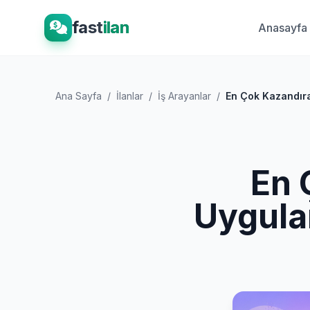
fast
ilan
Anasayfa
Ana Sayfa
/
İlanlar
/
İş Arayanlar
/
En Çok Kazandıra
En 
Uygula