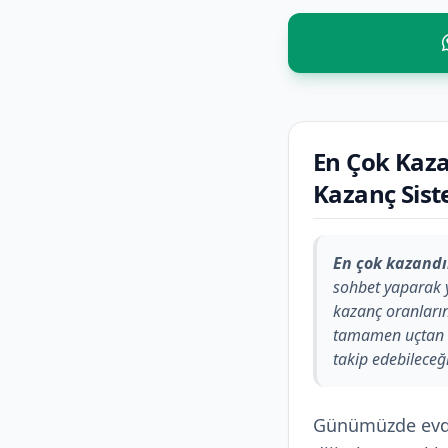
En Çok Kaz
Kazanç Sist
En çok kazand
sohbet yaparak y
kazanç oranları
tamamen uçtan uc
takip edebileceğ
Günümüzde evden