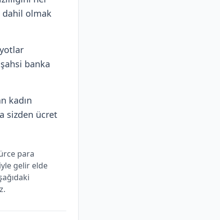
e dahil olmak
yotlar
 şahsi banka
an kadın
a sizden ücret
gürce para
yle gelir elde
şağıdaki
z.