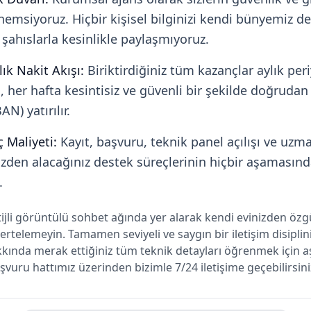
emsiyoruz. Hiçbir kişisel bilginizi kendi bünyemiz d
şahıslarla kesinlikle paylaşmıyoruz.
ık Nakit Akışı:
Biriktirdiğiniz tüm kazançlar aylık peri
her hafta kesintisiz ve güvenli bir şekilde doğrudan
AN) yatırılır.
ç Maliyeti:
Kayıt, başvuru, teknik panel açılışı ve uzm
izden alacağınız destek süreçlerinin hiçbir aşamasınd
.
ijli görüntülü sohbet ağında yer alarak kendi evinizden öz
ertelemeyin. Tamamen seviyeli ve saygın bir iletişim disiplini
kında merak ettiğiniz tüm teknik detayları öğrenmek için a
vuru hattımız üzerinden bizimle 7/24 iletişime geçebilirsini