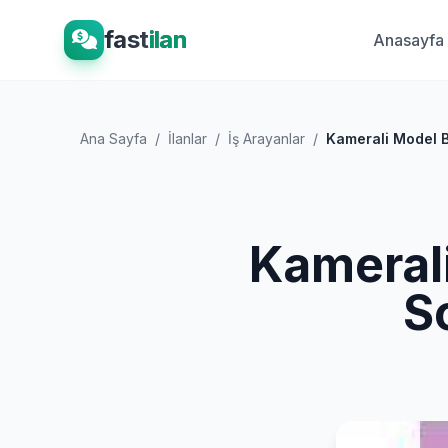
fast
ilan
Anasayfa
Ana Sayfa
/
İlanlar
/
İş Arayanlar
/
Kamerali Model B
Kameral
S