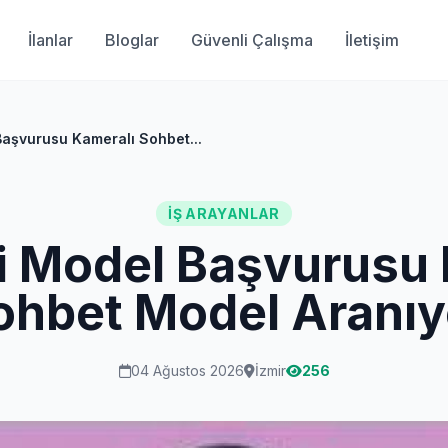
İlanlar
Bloglar
Güvenli Çalışma
İletişim
aşvurusu Kameralı Sohbet...
İŞ ARAYANLAR
i Model Başvurusu 
ohbet Model Aranıy
04 Ağustos 2026
İzmir
256