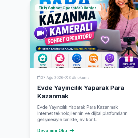
Ek İş Sohbet Operatörü İlanları
07 Ağu 2026
3 dk okuma
Evde Yayıncılık Yaparak Para
Kazanmak
Evde Yayıncılık Yaparak Para Kazanmak
İnternet teknolojilerinin ve dijital platformların
gelişmesiyle birlikte, ev konf...
Devamını Oku