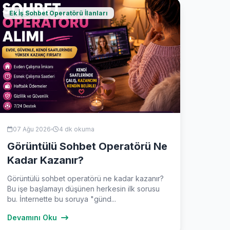
Ek İş Sohbet Operatörü İlanları
07 Ağu 2026
4 dk okuma
Görüntülü Sohbet Operatörü Ne
Kadar Kazanır?
Görüntülü sohbet operatörü ne kadar kazanır?
Bu işe başlamayı düşünen herkesin ilk sorusu
bu. İnternette bu soruya "günd...
Devamını Oku