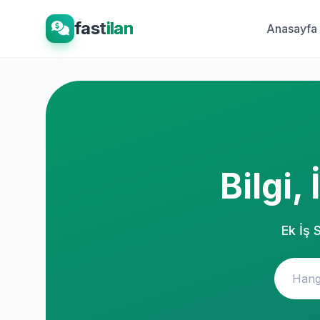
fast
ilan
Anasayfa
Bilgi,
Ek İş 