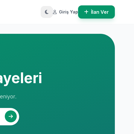
İlan Ver
Giriş Yap
ayeleri
leniyor.