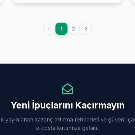
1
2
Yeni İpuçlarını Kaçırmayın
ak yayınlanan kazanç artırma rehberleri ve güvenli ça
e-posta kutunuza gelsin.