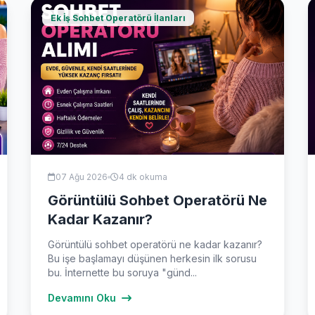
Ek İş Sohbet Operatörü İlanları
07 Ağu 2026
4 dk okuma
Görüntülü Sohbet Operatörü Ne
Kadar Kazanır?
Görüntülü sohbet operatörü ne kadar kazanır?
Bu işe başlamayı düşünen herkesin ilk sorusu
bu. İnternette bu soruya "günd...
Devamını Oku