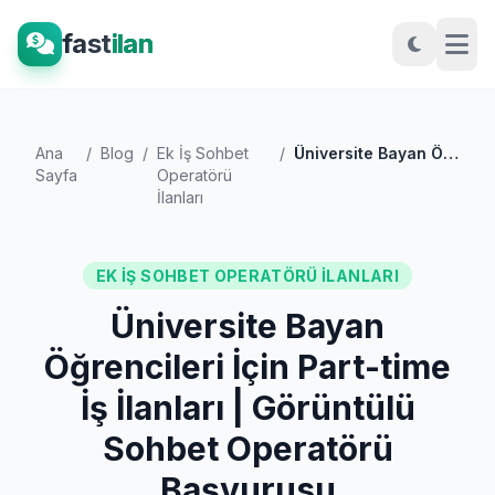
fast
ilan
Ana
/
Blog
/
Ek İş Sohbet
/
Üniversite Bayan Öğrencileri İçin Part-t...
Sayfa
Operatörü
İlanları
EK İŞ SOHBET OPERATÖRÜ İLANLARI
Üniversite Bayan
Öğrencileri İçin Part-time
İş İlanları | Görüntülü
Sohbet Operatörü
Başvurusu