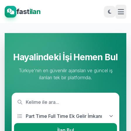
fast
ilan
Hayalindeki İşi Hemen Bul
Türkiye'nin en güvenilir ajansları ve güncel iş
ilanları tek bir platformda.
İlan Bul