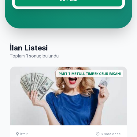
İlan Listesi
Toplam
1
sonuç bulundu.
PART TIME FULL TIME EK GELIR İMKANI
İzmir
8 saat önce