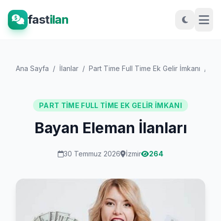
fast
ilan
Ana Sayfa
/
İlanlar
/
Part Time Full Time Ek Gelir İmkanı
/
Ba
PART TIME FULL TIME EK GELIR İMKANI
Bayan Eleman İlanları
30 Temmuz 2026
İzmir
264