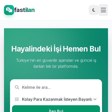
fast
ilan
Hayalindeki İşi Hemen Bul
Türkiye'nin en güvenilir ajansları ve güncel iş
ilanları tek bir platformda.
İlan Bul