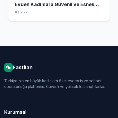
Evden Kadınlara Güvenli ve Esnek
Çalışma Yolu
Hatay
Fastilan
Türkiye'nin en büyük kadınlara özel evden iş ve sohbet
operatörlüğü platformu. Güvenli ve yüksek kazançlı ilanlar.
Kurumsal