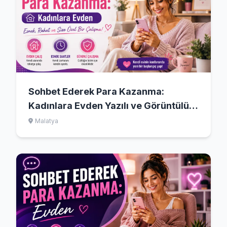
Sohbet Ederek Para Kazanma:
Kadınlara Evden Yazılı ve Görüntülü
Dijital Operatörlük Rehberi
Malatya