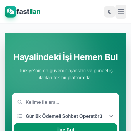
fast
ilan
Hayalindeki İşi Hemen Bul
Türkiye'nin en güvenilir ajansları ve güncel iş
ilanları tek bir platformda.
İlan Bul