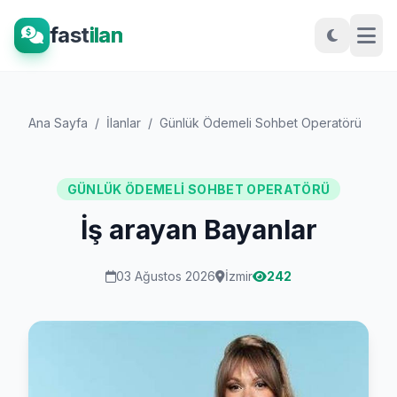
fast
ilan
Ana Sayfa
/
İlanlar
/
Günlük Ödemeli Sohbet Operatörü
/
İş
GÜNLÜK ÖDEMELI SOHBET OPERATÖRÜ
İş arayan Bayanlar
03 Ağustos 2026
İzmir
242