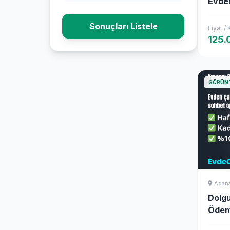
Evde
Mode
Sonuçları Listele
Fiyat /
125.
GÖRÜN
Adan
Dolgu
Ödem
Olara