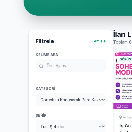
İlan L
Filtrele
Temizle
Toplam
6
KELIME ARA
GÖRÜN
KATEGORI
ŞEHIR
Ankar
İş Ar