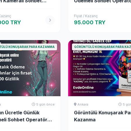
n Kameralı Sohbet
Ödemeli Sohbet Operat
li
Olarak Para Kazanmanı
Yolları
 Kazanç
Fiyat / Kazanç
000 TRY
95.000 TRY
TÜLÜ KONUŞARAK PARA KAZANMA
GÖRÜNTÜLÜ KONUŞARAK PARA KA
a
5 gün önce
Ankara
5 gü
n Ücretle Günlük
Görüntülü Konuşarak Pa
eli Sohbet Operatörü
Kazanma
k Yüksek Gelir