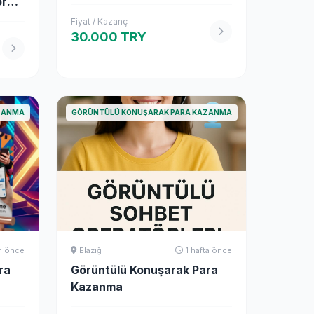
örü
n
Fiyat / Kazanç
30.000 TRY
ZANMA
GÖRÜNTÜLÜ KONUŞARAK PARA KAZANMA
n önce
Elazığ
1 hafta önce
ra
Görüntülü Konuşarak Para
Kazanma