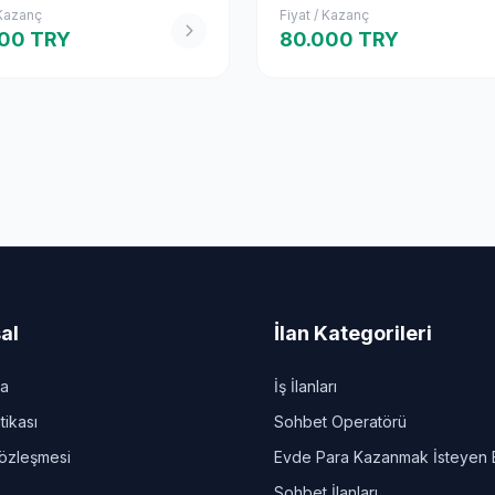
 Kazanç
Fiyat / Kazanç
00 TRY
80.000 TRY
al
İlan Kategorileri
da
İş İlanları
itikası
Sohbet Operatörü
Sözleşmesi
Evde Para Kazanmak İsteyen 
Sohbet İlanları