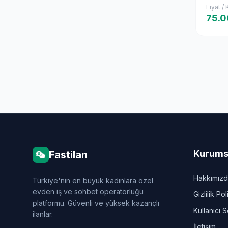
Fiyat /
75.0
Kurums
Fastilan
Hakkımız
Türkiye'nin en büyük kadınlara özel
evden iş ve sohbet operatörlüğü
Gizlilik Pol
platformu. Güvenli ve yüksek kazançlı
Kullanıcı 
ilanlar.
İletişim