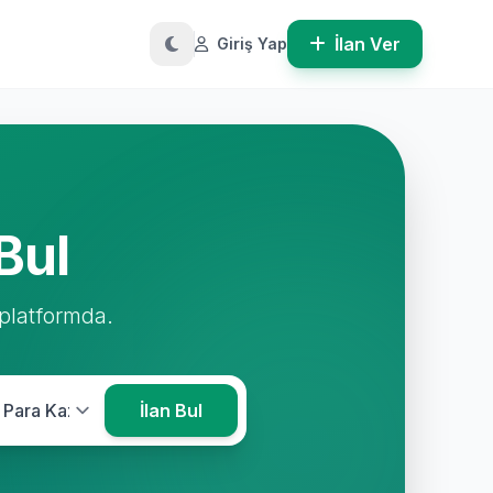
İlan Ver
Giriş Yap
Bul
 platformda.
İlan Bul