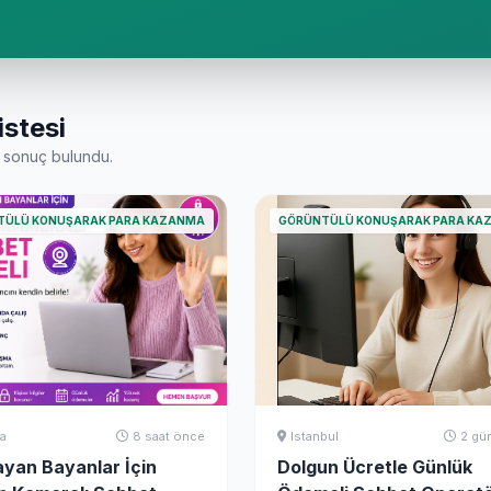
istesi
sonuç bulundu.
TÜLÜ KONUŞARAK PARA KAZANMA
GÖRÜNTÜLÜ KONUŞARAK PARA KA
a
8 saat önce
Istanbul
2 gü
ayan Bayanlar İçin
Dolgun Ücretle Günlük