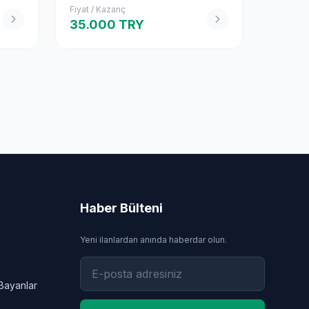
Fiyat / Kazanç
35.000 TRY
Haber Bülteni
Yeni ilanlardan anında haberdar olun.
Bayanlar