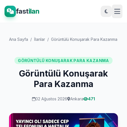
fast
ilan
Ana Sayfa
/
İlanlar
/
Görüntülü Konuşarak Para Kazanma
/
G
GÖRÜNTÜLÜ KONUŞARAK PARA KAZANMA
Görüntülü Konuşarak
Para Kazanma
02 Ağustos 2026
Ankara
471