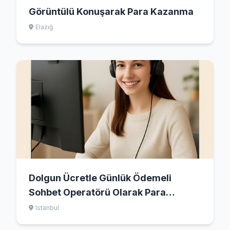
Görüntülü Konuşarak Para Kazanma
Elazığ
Dolgun Ücretle Günlük Ödemeli
Sohbet Operatörü Olarak Para
Kazanmanın Yolları
Istanbul