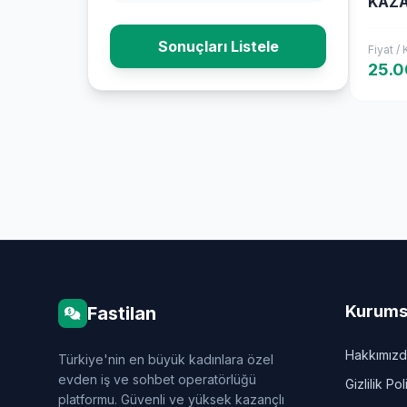
KAZ
Sonuçları Listele
Fiyat /
25.0
Kurums
Fastilan
Hakkımız
Türkiye'nin en büyük kadınlara özel
evden iş ve sohbet operatörlüğü
Gizlilik Pol
platformu. Güvenli ve yüksek kazançlı