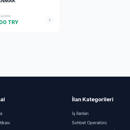
ANMAK
 Kazanç
00 TRY
al
İlan Kategorileri
da
İş İlanları
itikası
Sohbet Operatörü