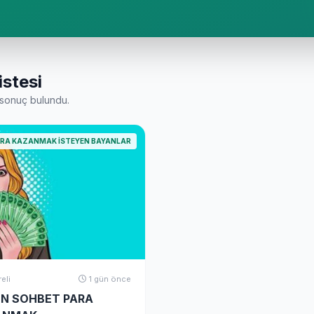
istesi
sonuç bulundu.
ARA KAZANMAK İSTEYEN BAYANLAR
reli
1 gün önce
N SOHBET PARA