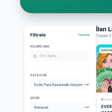
İlan L
Filtrele
Temizle
Toplam
1
KELIME ARA
EVDE P
KATEGORI
ŞEHIR
Kırkla
EVDE