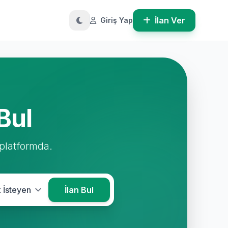
İlan Ver
Giriş Yap
Bul
 platformda.
İlan Bul