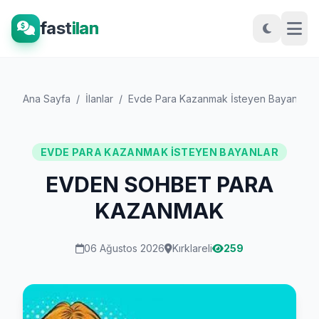
fast
ilan
Ana Sayfa
/
İlanlar
/
Evde Para Kazanmak İsteyen Bayanlar
/
EVDE PARA KAZANMAK İSTEYEN BAYANLAR
EVDEN SOHBET PARA
KAZANMAK
06 Ağustos 2026
Kırklareli
259