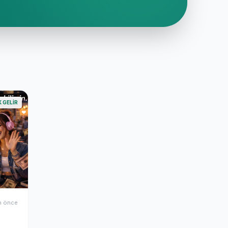
K GELIR
n önce