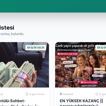
istesi
sonuç bulundu.
EK İŞ EK GELIR
EK İŞ E
bul
4 gün önce
Istanbul
6 gü
ntülü-Sohbet-
EN YÜKSEK KAZANÇ ||