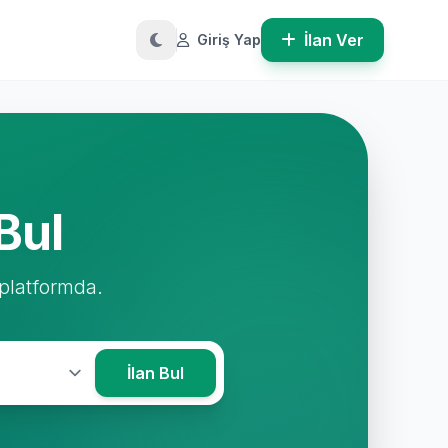
İlan Ver
Giriş Yap
Bul
 platformda.
İlan Bul