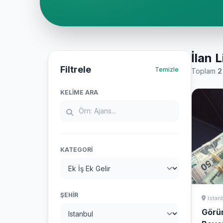
İlan L
Filtrele
Temizle
Toplam
2
KELIME ARA
KATEGORI
ŞEHIR
Istan
Görü