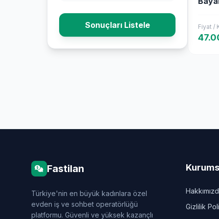
Bayan
Sonuçları Listele
Fiyat /
47.0
Kurums
Fastilan
Hakkımız
Türkiye'nin en büyük kadınlara özel
evden iş ve sohbet operatörlüğü
Gizlilik Pol
platformu. Güvenli ve yüksek kazançlı