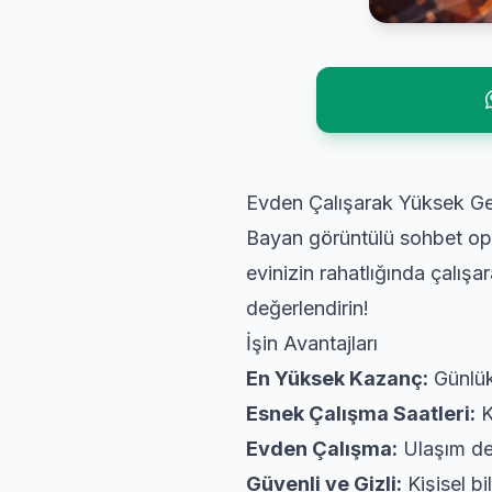
Evden Çalışarak Yüksek Gel
Bayan görüntülü sohbet oper
evinizin rahatlığında çalış
değerlendirin!
İşin Avantajları
En Yüksek Kazanç:
Günlük
Esnek Çalışma Saatleri:
K
Evden Çalışma:
Ulaşım der
Güvenli ve Gizli:
Kişisel bi