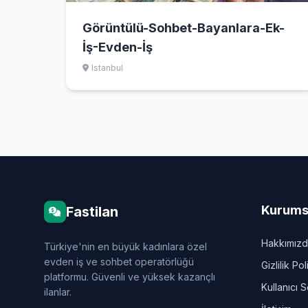
Görüntülü-Sohbet-Bayanlara-Ek-
İş-Evden-İş
Istanbul
Kurums
Fastilan
Hakkımız
Türkiye'nin en büyük kadınlara özel
evden iş ve sohbet operatörlüğü
Gizlilik Pol
platformu. Güvenli ve yüksek kazançlı
Kullanıcı 
ilanlar.