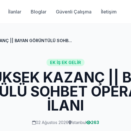
İlanlar
Bloglar
Güvenli Çalışma
İletişim
ANÇ || BAYAN GÖRÜNTÜLÜ SOHB...
EK İŞ EK GELIR
ÜKSEK KAZANÇ || 
LÜ SOHBET OPER
İLANI
02 Ağustos 2026
Istanbul
263