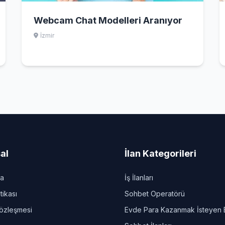
Webcam Chat Modelleri Aranıyor
İzmir
al
İlan Kategorileri
da
İş İlanları
itikası
Sohbet Operatörü
Sözleşmesi
Evde Para Kazanmak İsteyen 