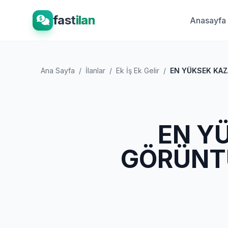
fast
ilan
Anasayfa
Ana Sayfa
/
İlanlar
/
Ek İş Ek Gelir
/
EN YÜKSEK KAZ
EN Y
GÖRÜNTÜ