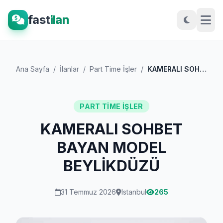
fast
ilan
Ana Sayfa
/
İlanlar
/
Part Time İşler
/
KAMERALI SOHBET BAYAN MODEL BEYLİKDÜZÜ
PART TIME İŞLER
KAMERALI SOHBET
BAYAN MODEL
BEYLİKDÜZÜ
31 Temmuz 2026
Istanbul
265