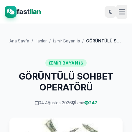
fast
ilan
Ana Sayfa
/
İlanlar
/
İzmir Bayan İş
/
GÖRÜNTÜLÜ SOHBET OPERATÖRÜ
İZMIR BAYAN İŞ
GÖRÜNTÜLÜ SOHBET
OPERATÖRÜ
04 Ağustos 2026
İzmir
247