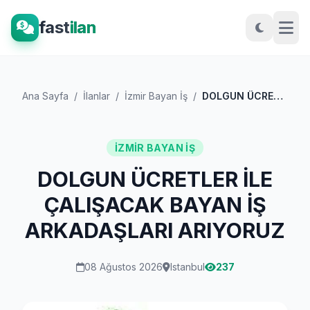
fast
ilan
Ana Sayfa
/
İlanlar
/
İzmir Bayan İş
/
DOLGUN ÜCRETLER İLE ÇALIŞACAK BAYAN İŞ A...
İZMIR BAYAN İŞ
DOLGUN ÜCRETLER İLE
ÇALIŞACAK BAYAN İŞ
ARKADAŞLARI ARIYORUZ
08 Ağustos 2026
Istanbul
237