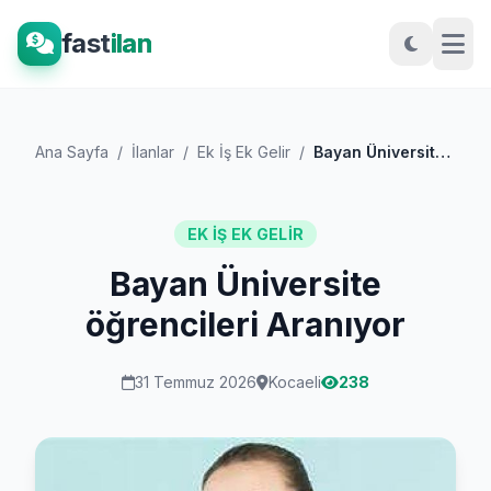
fast
ilan
Ana Sayfa
/
İlanlar
/
Ek İş Ek Gelir
/
Bayan Üniversite öğrencileri Aranıyor
EK İŞ EK GELIR
Bayan Üniversite
öğrencileri Aranıyor
31 Temmuz 2026
Kocaeli
238