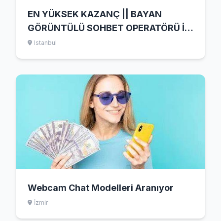
EN YÜKSEK KAZANÇ || BAYAN
GÖRÜNTÜLÜ SOHBET OPERATÖRÜ İŞ
İLANI
Istanbul
Webcam Chat Modelleri Aranıyor
İzmir