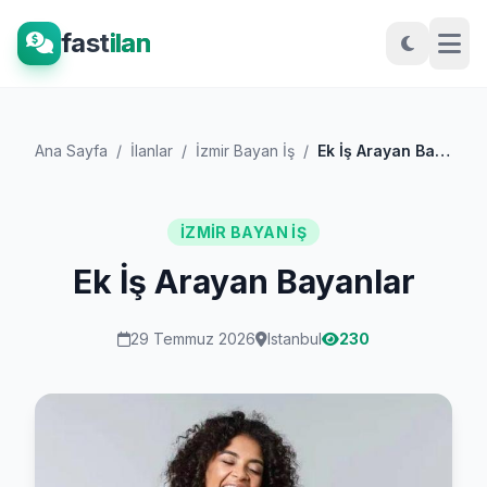
fast
ilan
Ana Sayfa
/
İlanlar
/
İzmir Bayan İş
/
Ek İş Arayan Bayanlar
İZMIR BAYAN İŞ
Ek İş Arayan Bayanlar
29 Temmuz 2026
Istanbul
230