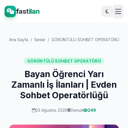
fast
ilan
Ana Sayfa
/
İlanlar
/
GÖRÜNTÜLÜ SOHBET OPERATÖRÜ
/
B
GÖRÜNTÜLÜ SOHBET OPERATÖRÜ
Bayan Öğrenci Yarı
Zamanlı İş İlanları | Evden
Sohbet Operatörlüğü
03 Ağustos 2026
Denizli
249