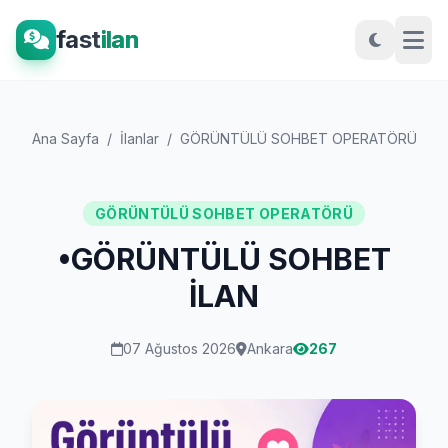
fast
ilan
Ana Sayfa
/
İlanlar
/
GÖRÜNTÜLÜ SOHBET OPERATÖRÜ
/
•
GÖRÜNTÜLÜ SOHBET OPERATÖRÜ
•GÖRÜNTÜLÜ SOHBET
İLAN
07 Ağustos 2026
Ankara
267