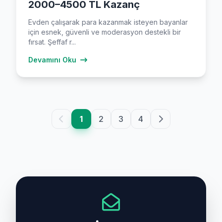
2000–4500 TL Kazanç
Evden çalışarak para kazanmak isteyen bayanlar
için esnek, güvenli ve moderasyon destekli bir
fırsat. Şeffaf r...
Devamını Oku
1
2
3
4