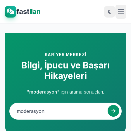
fast
ilan
KARIYER MERKEZI
Bilgi, İpucu ve Başarı
Hikayeleri
"moderasyon"
için arama sonuçları.