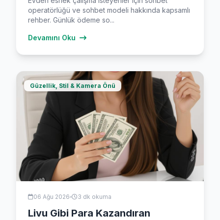
Evden esnek çalışma isteyenler için sohbet
operatörlüğü ve sohbet modeli hakkında kapsamlı
rehber. Günlük ödeme so...
Devamını Oku
Güzellik, Stil & Kamera Önü
06 Ağu 2026
3 dk okuma
Livu Gibi Para Kazandıran