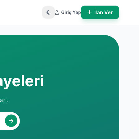
İlan Ver
Giriş Yap
ayeleri
arı.