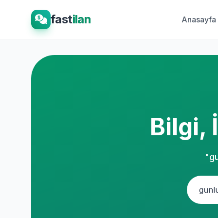
fast
ilan
Anasayfa
Bilgi,
"gu