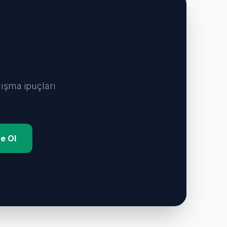
lışma ipuçları
e Ol