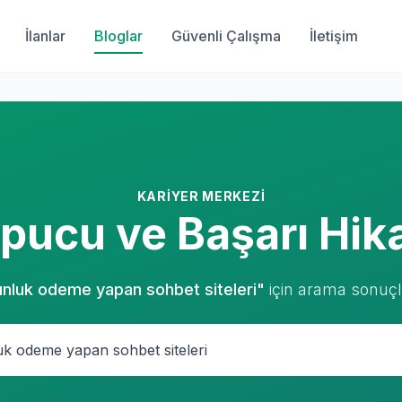
İlanlar
Bloglar
Güvenli Çalışma
İletişim
KARIYER MERKEZI
 İpucu ve Başarı Hik
nluk odeme yapan sohbet siteleri"
için arama sonuçl