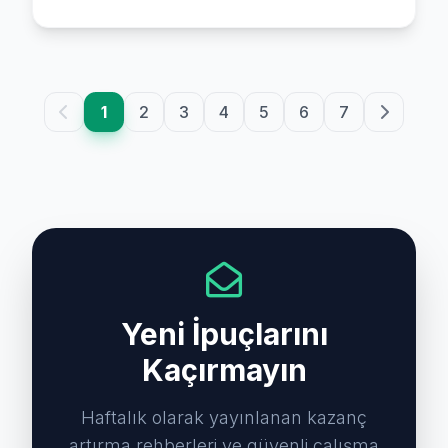
1
2
3
4
5
6
7
Yeni İpuçlarını
Kaçırmayın
Haftalık olarak yayınlanan kazanç
artırma rehberleri ve güvenli çalışma