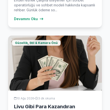
Evden esnek çalışma isteyenler için sohbet
operatörlüğü ve sohbet modeli hakkında kapsamlı
rehber. Günlük ödeme so...
Devamını Oku
Güzellik, Stil & Kamera Önü
10 Ağu 2026
3 dk okuma
Livu Gibi Para Kazandıran