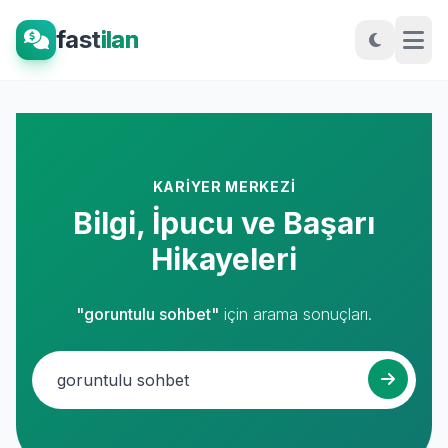
fast
ilan
KARIYER MERKEZI
Bilgi, İpucu ve Başarı
Hikayeleri
"goruntulu sohbet"
için arama sonuçları.