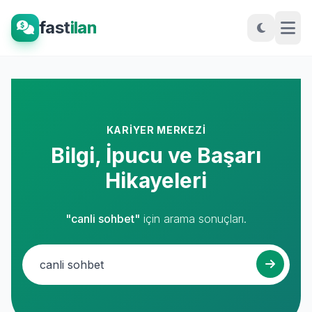
fast
ilan
KARIYER MERKEZI
Bilgi, İpucu ve Başarı
Hikayeleri
"canli sohbet"
için arama sonuçları.