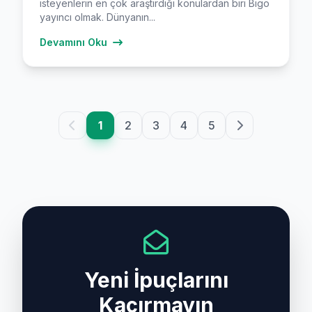
isteyenlerin en çok araştırdığı konulardan biri Bigo
yayıncı olmak. Dünyanın...
Devamını Oku
1
2
3
4
5
Yeni İpuçlarını
Kaçırmayın