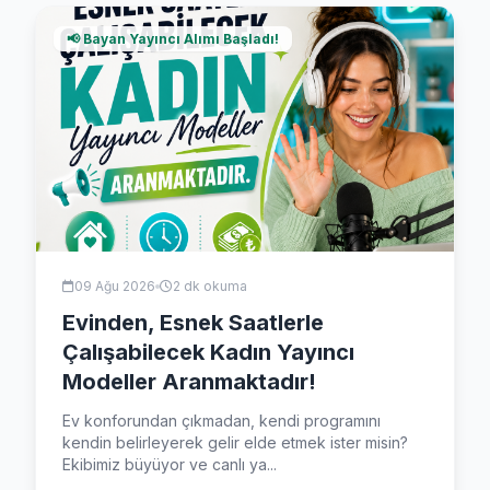
📢 Bayan Yayıncı Alımı Başladı!
09 Ağu 2026
2 dk okuma
Evinden, Esnek Saatlerle
Çalışabilecek Kadın Yayıncı
Modeller Aranmaktadır!
Ev konforundan çıkmadan, kendi programını
kendin belirleyerek gelir elde etmek ister misin?
Ekibimiz büyüyor ve canlı ya...