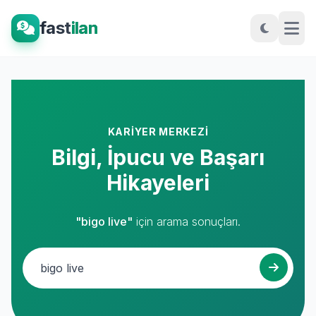
fast
ilan
KARIYER MERKEZI
Bilgi, İpucu ve Başarı
Hikayeleri
"bigo live"
için arama sonuçları.