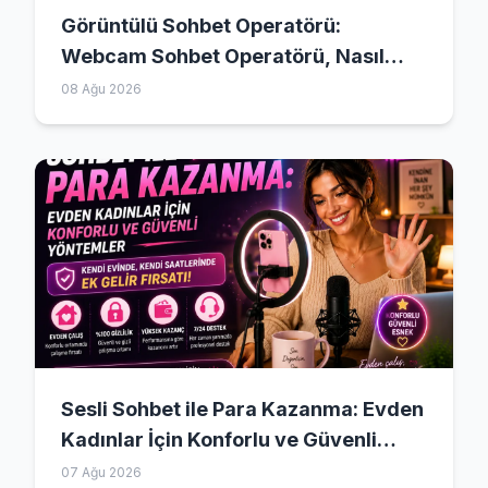
Görüntülü Sohbet Operatörü:
Webcam Sohbet Operatörü, Nasıl
Başlanır?
08 Ağu 2026
Sesli Sohbet ile Para Kazanma: Evden
Kadınlar İçin Konforlu ve Güvenli
Yöntemler
07 Ağu 2026