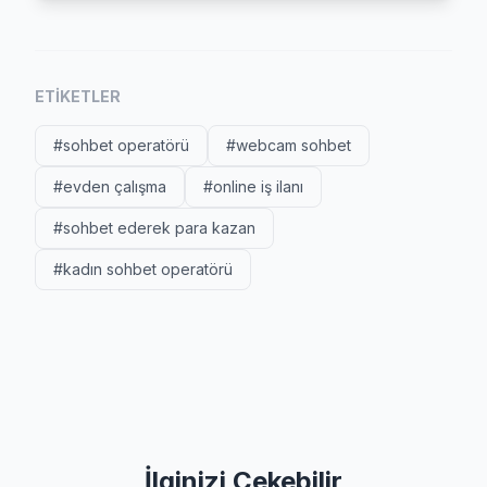
ETIKETLER
#sohbet operatörü
#webcam sohbet
#evden çalışma
#online iş ilanı
#sohbet ederek para kazan
#kadın sohbet operatörü
İlginizi Çekebilir