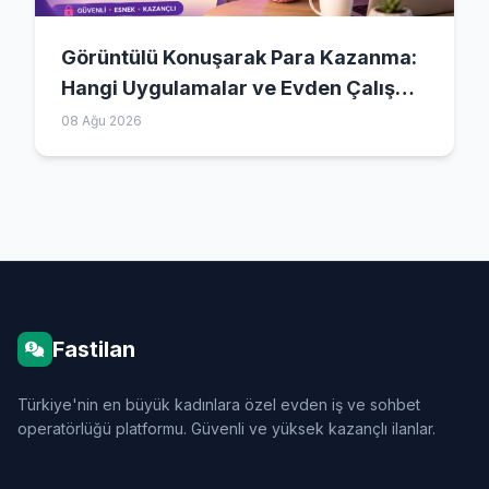
Görüntülü Konuşarak Para Kazanma:
Hangi Uygulamalar ve Evden Çalışma
Detayları (2026)
08 Ağu 2026
Fastilan
Türkiye'nin en büyük kadınlara özel evden iş ve sohbet
operatörlüğü platformu. Güvenli ve yüksek kazançlı ilanlar.