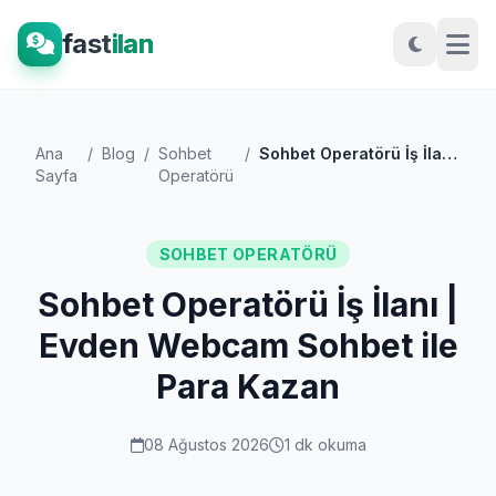
fast
ilan
Ana
/
Blog
/
Sohbet
/
Sohbet Operatörü İş İlanı | Evden Webcam...
Sayfa
Operatörü
SOHBET OPERATÖRÜ
Sohbet Operatörü İş İlanı |
Evden Webcam Sohbet ile
Para Kazan
08 Ağustos 2026
1 dk okuma