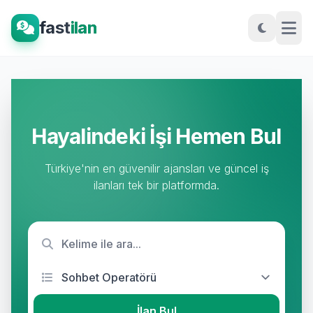
fast
ilan
Hayalindeki İşi Hemen Bul
Türkiye'nin en güvenilir ajansları ve güncel iş
ilanları tek bir platformda.
İlan Bul