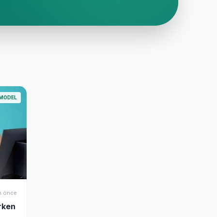
MODEL
n önce
rken