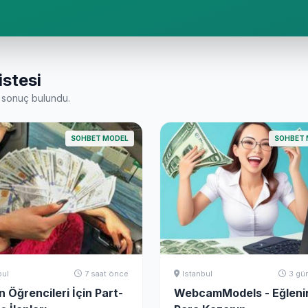
istesi
sonuç bulundu.
SOHBET MODEL
SOHBET 
bul
7 saat önce
Istanbul
3 gü
 Öğrencileri İçin Part-
WebcamModels - Eğleni