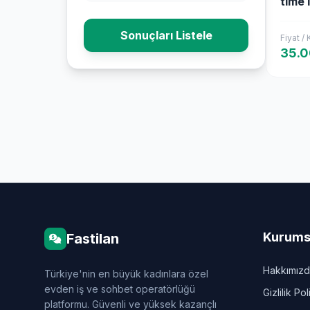
time İ
Sonuçları Listele
Fiyat /
35.
Kurums
Fastilan
Hakkımız
Türkiye'nin en büyük kadınlara özel
evden iş ve sohbet operatörlüğü
Gizlilik Pol
platformu. Güvenli ve yüksek kazançlı