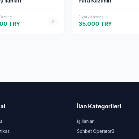
ş İlanları
Para Kazanın
 Kazanç
Fiyat / Kazanç
000 TRY
35.000 TRY
al
İlan Kategorileri
da
İş İlanları
itikası
Sohbet Operatörü