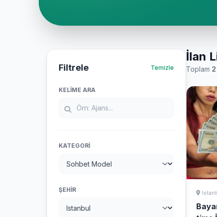
İlan L
Filtrele
Temizle
Toplam
2
KELIME ARA
KATEGORI
ŞEHIR
Istan
Bayan