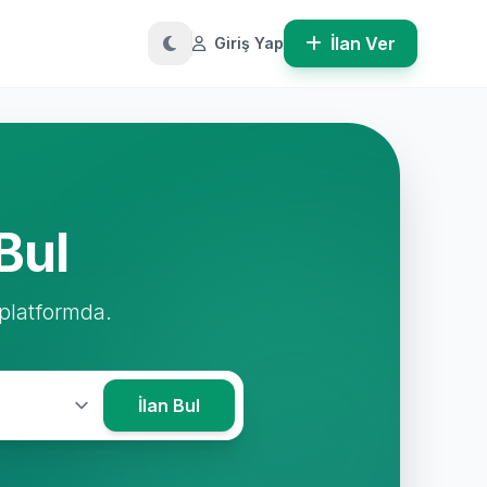
İlan Ver
Giriş Yap
Bul
 platformda.
İlan Bul