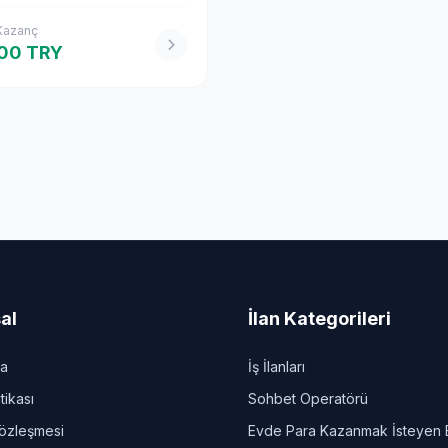
 Kazanç
00 TRY
al
İlan Kategorileri
da
İş İlanları
itikası
Sohbet Operatörü
Sözleşmesi
Evde Para Kazanmak İsteyen 