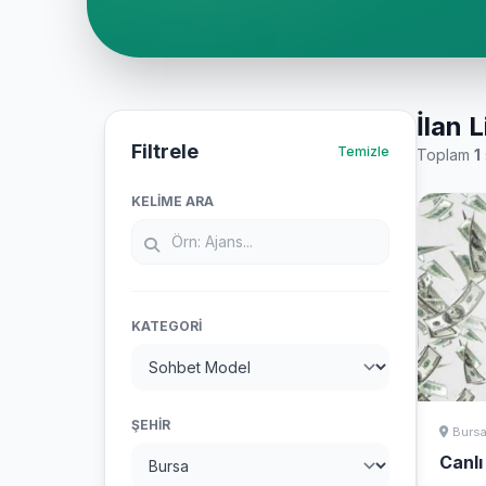
İlan L
Filtrele
Temizle
Toplam
1
KELIME ARA
KATEGORI
ŞEHIR
Burs
Canl