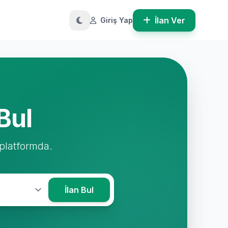
İlan Ver
Giriş Yap
Bul
 platformda.
İlan Bul