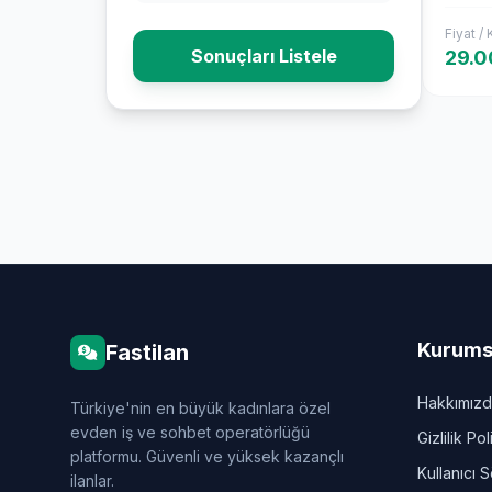
Fiyat /
Sonuçları Listele
29.0
Kurums
Fastilan
Hakkımız
Türkiye'nin en büyük kadınlara özel
evden iş ve sohbet operatörlüğü
Gizlilik Pol
platformu. Güvenli ve yüksek kazançlı
Kullanıcı 
ilanlar.