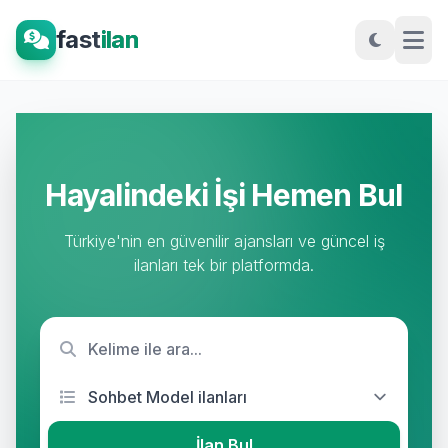
fast
ilan
Hayalindeki İşi Hemen Bul
Türkiye'nin en güvenilir ajansları ve güncel iş
ilanları tek bir platformda.
İlan Bul