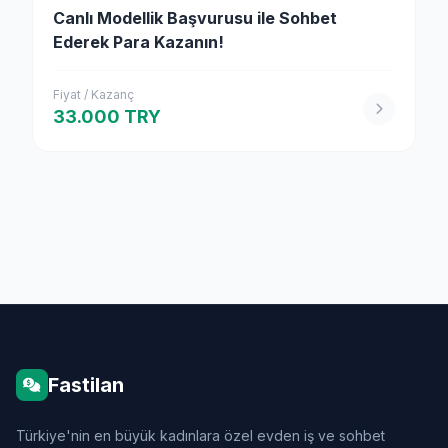
Canlı Modellik Başvurusu ile Sohbet
Ederek Para Kazanın!
Fiyat / Kazanç
33.000 TRY
Fastilan
Türkiye'nin en büyük kadınlara özel evden iş ve sohbet