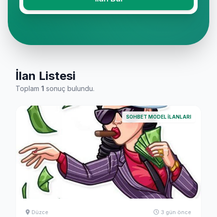
İlan Listesi
Toplam
1
sonuç bulundu.
SOHBET MODEL ILANLARI
Düzce
3 gün önce