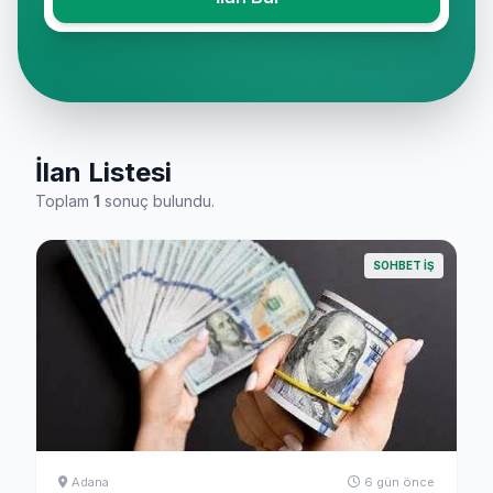
İlan Listesi
Toplam
1
sonuç bulundu.
SOHBET İŞ
Adana
6 gün önce