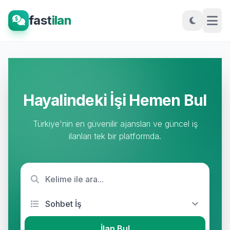
fast
ilan
Hayalindeki İşi Hemen Bul
Türkiye'nin en güvenilir ajansları ve güncel iş
ilanları tek bir platformda.
İlan Bul