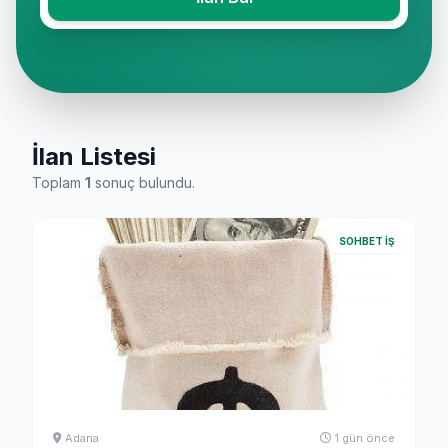
İlan Listesi
Toplam
1
sonuç bulundu.
SOHBET İŞ
Adana
1 gün önce