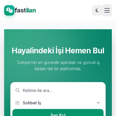
fast
ilan
Hayalindeki İşi Hemen Bul
Türkiye'nin en güvenilir ajansları ve güncel iş
ilanları tek bir platformda.
İlan Bul