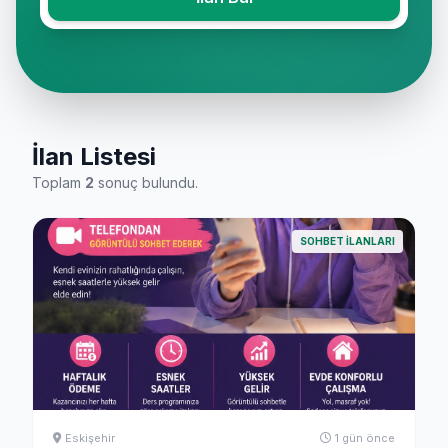
İlan Listesi
Toplam
2
sonuç bulundu.
SOHBET İLANLARI
Eskişehir
1 gün önce