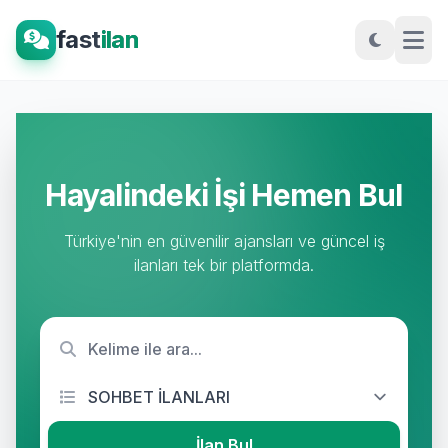
fast
ilan
Hayalindeki İşi Hemen Bul
Türkiye'nin en güvenilir ajansları ve güncel iş
ilanları tek bir platformda.
İlan Bul