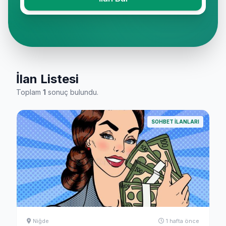
İlan Listesi
Toplam
1
sonuç bulundu.
SOHBET İLANLARI
Niğde
1 hafta önce