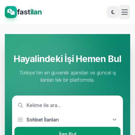
fast
ilan
Hayalindeki İşi Hemen Bul
Türkiye'nin en güvenilir ajansları ve güncel iş
ilanları tek bir platformda.
İlan Bul