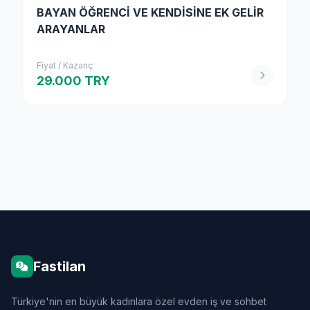
BAYAN ÖĞRENCİ VE KENDİSİNE EK GELİR
ARAYANLAR
Fiyat / Kazanç
29.000 TRY
Fastilan
Türkiye'nin en büyük kadınlara özel evden iş ve sohbet