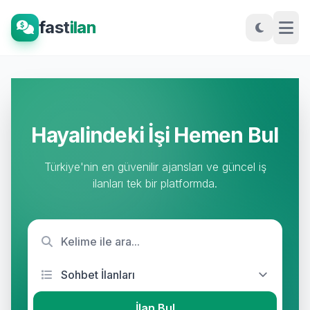
fast
ilan
Hayalindeki İşi Hemen Bul
Türkiye'nin en güvenilir ajansları ve güncel iş
ilanları tek bir platformda.
İlan Bul