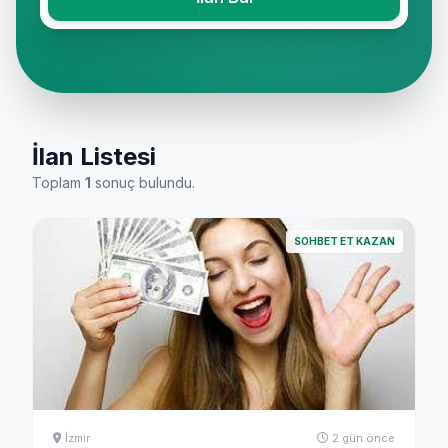
İlan Listesi
Toplam
1
sonuç bulundu.
SOHBET ET KAZAN
İzmir
2 gün önce