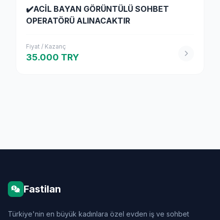
✔️ACİL BAYAN GÖRÜNTÜLÜ SOHBET
OPERATÖRÜ ALINACAKTIR
Fiyat / Kazanç
35.000 TRY
Fastilan
Türkiye'nin en büyük kadınlara özel evden iş ve sohbet