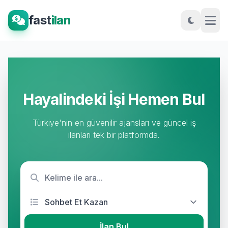
fast
ilan
Hayalindeki İşi Hemen Bul
Türkiye'nin en güvenilir ajansları ve güncel iş
ilanları tek bir platformda.
İlan Bul