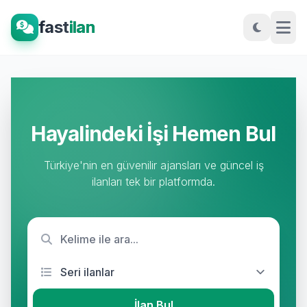
fast
ilan
Hayalindeki İşi Hemen Bul
Türkiye'nin en güvenilir ajansları ve güncel iş
ilanları tek bir platformda.
İlan Bul