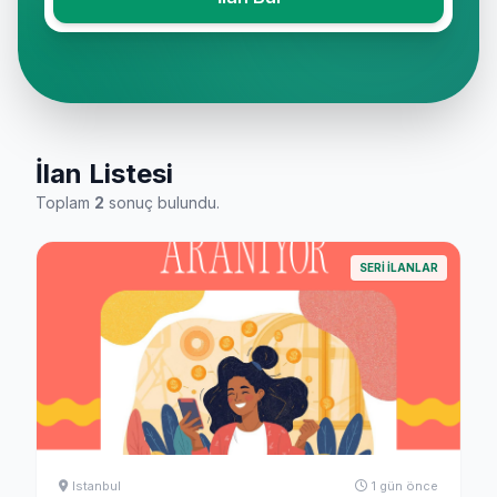
İlan Listesi
Toplam
2
sonuç bulundu.
SERI ILANLAR
Istanbul
1 gün önce