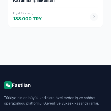
Kazanma iş imkanları
Fiyat / Kazanç
138.000 TRY
Fastilan
Türkiye'nin en büyük kadınlara özel evden iş ve sohbet
operatörlüğü platformu. Güvenli ve yüksek kazançlı ilanlar.