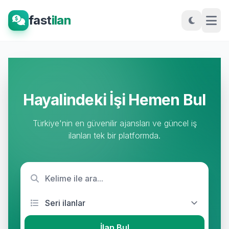
fast
ilan
Hayalindeki İşi Hemen Bul
Türkiye'nin en güvenilir ajansları ve güncel iş
ilanları tek bir platformda.
İlan Bul