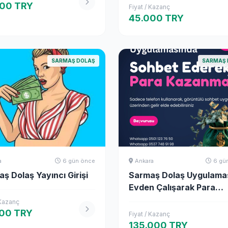
000 TRY
Fiyat / Kazanç
45.000 TRY
SARMAŞ DOLAŞ
SARMAŞ 
a
6 gün önce
Ankara
6 gü
ş Dolaş Yayıncı Girişi
Sarmaş Dolaş Uygulaması
Evden Çalışarak Para
Kazanın!
 Kazanç
00 TRY
Fiyat / Kazanç
135.000 TRY