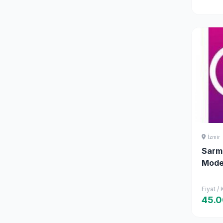
İzmir
Sarma
Model
Fiyat /
45.