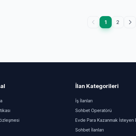
1
2
al
İlan Kategorileri
da
İş İlanları
itikası
Sohbet Operatörü
Sözleşmesi
Evde Para Kazanmak İsteyen 
Sohbet İlanları