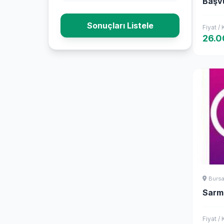
Başv
Sonuçları Listele
Fiyat /
26.0
Burs
Sarma
Fiyat /