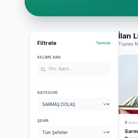
İlan L
Filtrele
Temizle
Toplam
1
KELIME ARA
KATEGORI
ŞEHIR
Aydın
Sarma