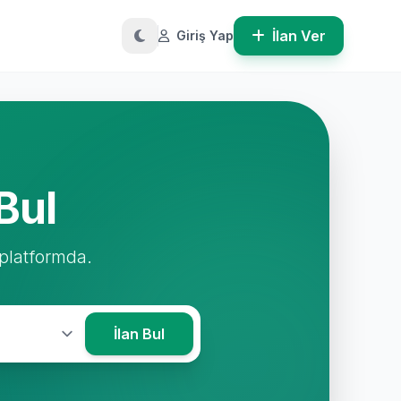
İlan Ver
Giriş Yap
Bul
 platformda.
İlan Bul