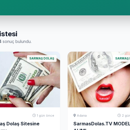
istesi
4
sonuç bulundu.
SARMAŞ DOLAŞ
SARMAŞ 
1 gün önce
Adana
2 gü
ş Dolaş Sitesine
SarmasDolas.TV MODE