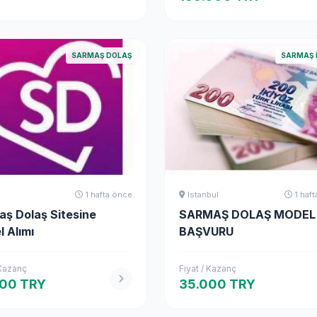
SARMAŞ DOLAŞ
SARMAŞ 
1 hafta önce
Istanbul
1 haf
ş Dolaş Sitesine
SARMAŞ DOLAŞ MODEL
 Alımı
BAŞVURU
 Kazanç
Fiyat / Kazanç
000 TRY
35.000 TRY