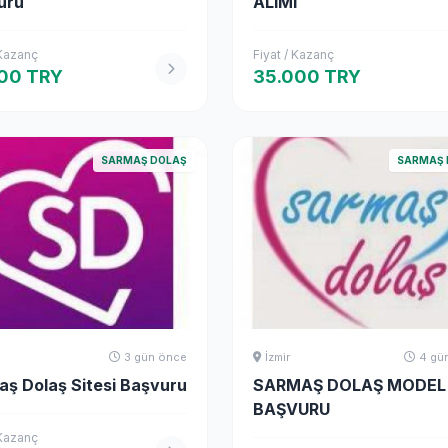
uru
ALIMI
 Kazanç
Fiyat / Kazanç
00 TRY
35.000 TRY
SARMAŞ DOLAŞ
SARMAŞ 
a
3 gün önce
İzmir
4 gü
ş Dolaş Sitesi Başvuru
SARMAŞ DOLAŞ MODEL
BAŞVURU
 Kazanç