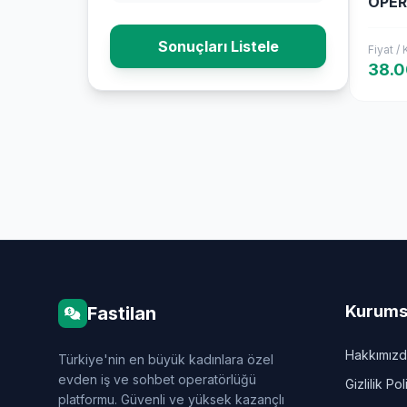
OPE
Sonuçları Listele
Fiyat /
38.
Kurums
Fastilan
Hakkımız
Türkiye'nin en büyük kadınlara özel
evden iş ve sohbet operatörlüğü
Gizlilik Pol
platformu. Güvenli ve yüksek kazançlı