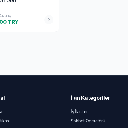
RATORU
 Kazanç
000 TRY
al
İlan Kategorileri
da
İş İlanları
itikası
Sohbet Operatörü