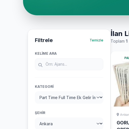
İlan L
Filtrele
Temizle
Toplam
1
KELIME ARA
PA
KATEGORI
ŞEHIR
Ankar
GOR