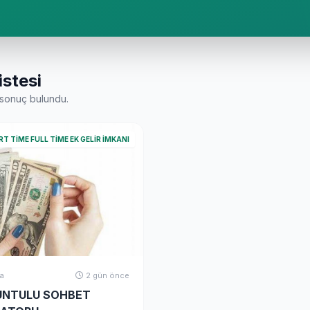
istesi
sonuç bulundu.
RT TIME FULL TIME EK GELIR İMKANI
a
2 gün önce
UNTULU SOHBET