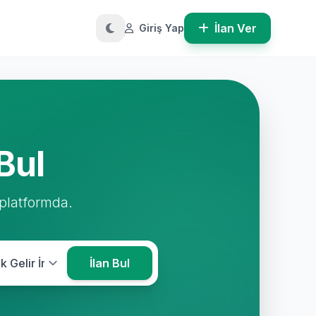
İlan Ver
Giriş Yap
Bul
 platformda.
İlan Bul